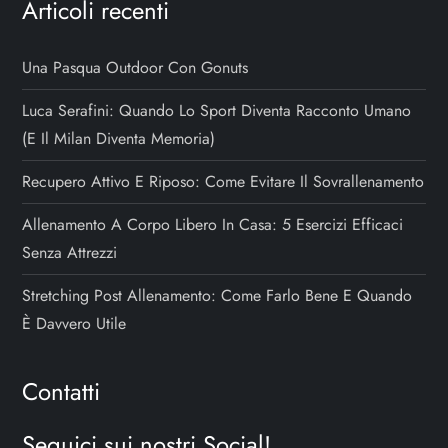
c
Articoli recenti
o
Una Pasqua Outdoor Con Gonuts
l
Luca Serafini: Quando Lo Sport Diventa Racconto Umano
i
(e Il Milan Diventa Memoria)
Recupero Attivo E Riposo: Come Evitare Il Sovrallenamento
Allenamento A Corpo Libero In Casa: 5 Esercizi Efficaci
Senza Attrezzi
Stretching Post Allenamento: Come Farlo Bene E Quando
È Davvero Utile
Contatti
Seguici sui nostri Social!