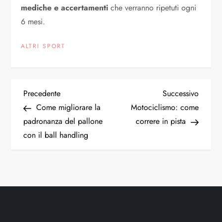
mediche e accertamenti
che verranno ripetuti ogni
6 mesi.
ALTRI SPORT
N
Articolo
Articol
Precedente
Successivo
precedente
succes
Come migliorare la
Motociclismo: come
a
padronanza del pallone
correre in pista
con il ball handling
v
i
g
a