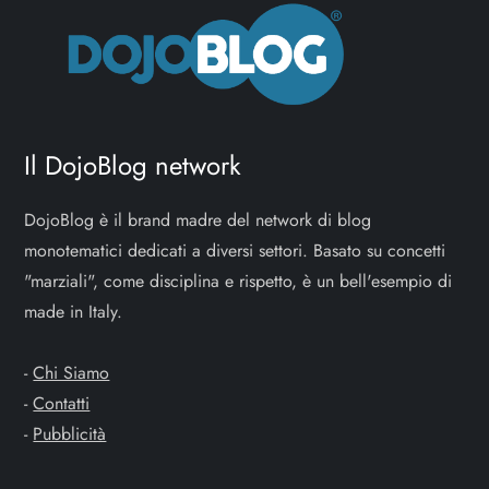
z
i
o
Il DojoBlog network
n
DojoBlog è il brand madre del network di blog
e
monotematici dedicati a diversi settori. Basato su concetti
a
"marziali", come disciplina e rispetto, è un bell'esempio di
made in Italy.
r
-
Chi Siamo
t
-
Contatti
i
-
Pubblicità