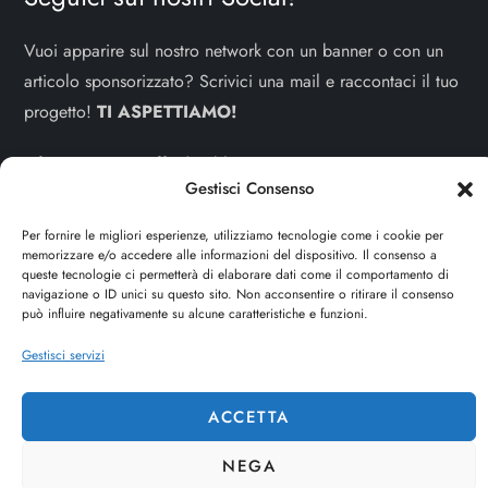
Vuoi apparire sul nostro network con un banner o con un
articolo sponsorizzato? Scrivici una mail e raccontaci il tuo
progetto!
TI ASPETTIAMO!
info e contatti:
staff@dojoblog.it
Gestisci Consenso
dojouomo.it è un progetto facente parte del network
Per fornire le migliori esperienze, utilizziamo tecnologie come i cookie per
dojoblog.it di proprietà della
ReadMore ADV
con sede
memorizzare e/o accedere alle informazioni del dispositivo. Il consenso a
legale in Via delle Sirene 34 - Roma - P.iva:
queste tecnologie ci permetterà di elaborare dati come il comportamento di
navigazione o ID unici su questo sito. Non acconsentire o ritirare il consenso
IT13402731007
può influire negativamente su alcune caratteristiche e funzioni.
Gestisci servizi
Cerca
CERCA
ACCETTA
NEGA