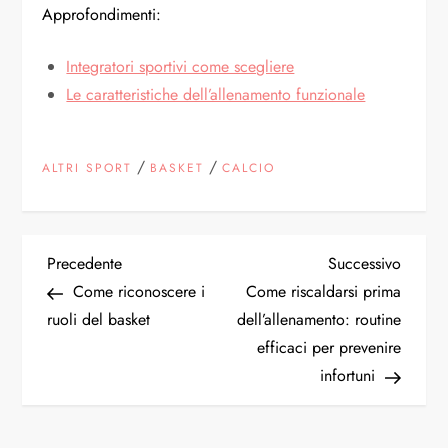
Approfondimenti:
Integratori sportivi come scegliere
Le caratteristiche dell’allenamento funzionale
/
/
ALTRI SPORT
BASKET
CALCIO
N
Articolo
Articol
Precedente
Successivo
precedente
succes
Come riconoscere i
Come riscaldarsi prima
a
ruoli del basket
dell’allenamento: routine
efficaci per prevenire
v
infortuni
i