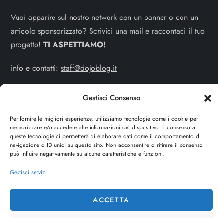
Vuoi apparire sul nostro network con un banner o con un
articolo sponsorizzato? Scrivici una mail e raccontaci il tuo
progetto!
TI ASPETTIAMO!
info e contatti:
staff@dojoblog.it
dojouomo.it è un progetto facente parte del network
Gestisci Consenso
dojoblog.it di proprietà della
ReadMore ADV
con sede
legale in Via delle Sirene 34 - Roma - P.iva:
Per fornire le migliori esperienze, utilizziamo tecnologie come i cookie per
memorizzare e/o accedere alle informazioni del dispositivo. Il consenso a
IT13402731007
queste tecnologie ci permetterà di elaborare dati come il comportamento di
navigazione o ID unici su questo sito. Non acconsentire o ritirare il consenso
può influire negativamente su alcune caratteristiche e funzioni.
Cerca
Gestisci servizi
CERCA
ACCETTA