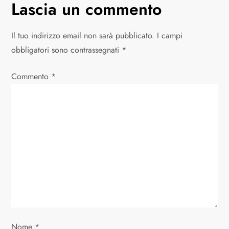
g
Lascia un commento
a
Il tuo indirizzo email non sarà pubblicato.
I campi
z
obbligatori sono contrassegnati
*
i
Commento
*
o
n
e
a
r
t
Nome
*