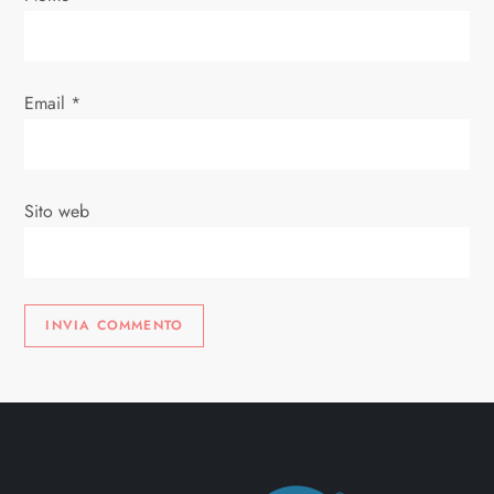
i
c
Email
*
o
l
Sito web
i