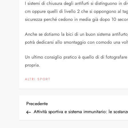
I sistemi di chiusura degli antifurti si distinguono in d
cm oppure quelli di livello 2 che si oppongono al tagl
sicurezza perché cedono in media già dopo 10 secondi
Anche se dotiamo la bici di un buon sistema antifurto, 
potrà dedicarsi allo smontaggio con comodo una volt
Un ultimo consiglio pratico è quello di di fotografare
propria.
ALTRI SPORT
N
Articolo
Precedente
precedente
Attività sportiva e sistema immunitario: le sostan
a