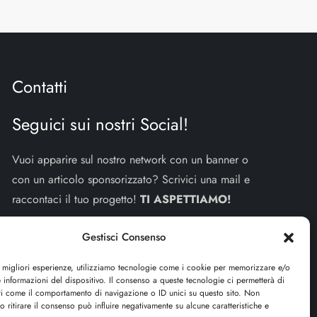
Contatti
Seguici sui nostri Social!
Vuoi apparire sul nostro network con un banner o
con un articolo sponsorizzato? Scrivici una mail e
raccontaci il tuo progetto!
TI ASPETTIAMO!
info e contatti:
staff@dojoblog.it
Gestisci Consenso
dojouomo.it è un progetto facente parte del network
e migliori esperienze, utilizziamo tecnologie come i cookie per memorizzare e/o
 informazioni del dispositivo. Il consenso a queste tecnologie ci permetterà di
dojoblog.it di proprietà della
ReadMore ADV
con
ti come il comportamento di navigazione o ID unici su questo sito. Non
sede legale in Via delle Sirene 34 - Roma - P.iva:
o ritirare il consenso può influire negativamente su alcune caratteristiche e