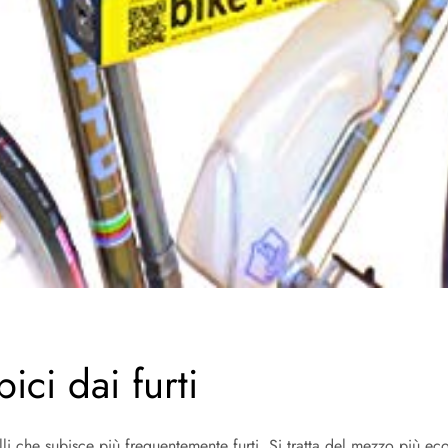
ci dai furti
quelli che subisce più frequentemente furti. Si tratta del mezzo più 