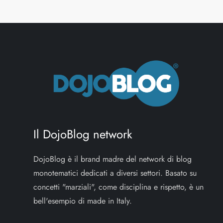
v
i
g
a
z
i
Il DojoBlog network
o
DojoBlog è il brand madre del network di blog
n
monotematici dedicati a diversi settori. Basato su
concetti "marziali", come disciplina e rispetto, è un
e
bell'esempio di made in Italy.
a