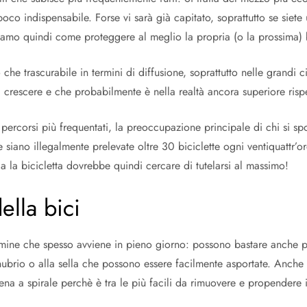
poco indispensabile. Forse vi sarà già capitato, soprattutto se siete u
iamo quindi come proteggere al meglio la propria (o la prossima) bic
ro che trascurabile in termini di diffusione, soprattutto nelle grandi 
rescere e che probabilmente è nella realtà ancora superiore rispett
percorsi più frequentati, la preoccupazione principale di chi si sp
 siano illegalmente prelevate oltre 30 biciclette ogni ventiquattr’
ia la bicicletta dovrebbe quindi cercare di tutelarsi al massimo!
ella bici
rimine che spesso avviene in pieno giorno: possono bastare anche p
manubrio o alla sella che possono essere facilmente asportate. Anch
na a spirale perchè è tra le più facili da rimuovere e propendere inv