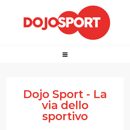
Dojo Sport
La via dello sportivo
Dojo Sport - La
via dello
sportivo