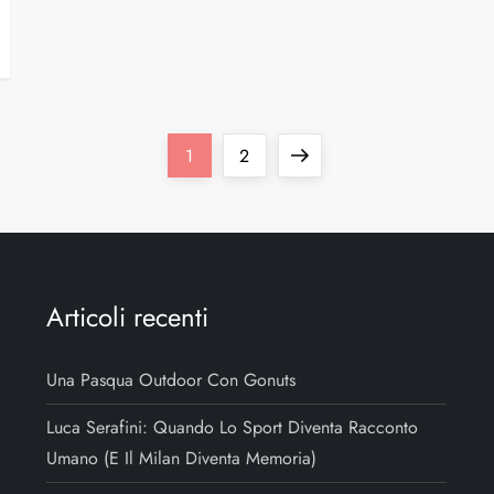
Pagina
Pagina
Pagina
1
2
successiva
Articoli recenti
Una Pasqua Outdoor Con Gonuts
Luca Serafini: Quando Lo Sport Diventa Racconto
Umano (e Il Milan Diventa Memoria)