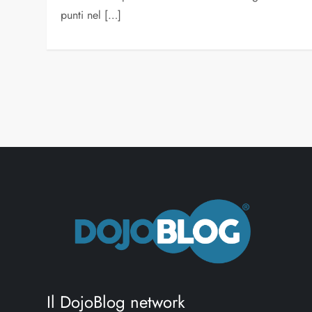
punti nel […]
N
a
v
i
g
a
z
Il DojoBlog network