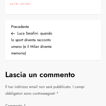
ALTRI SPORT
N
Articolo
Precedente
precedente
Luca Serafini: quando
a
lo sport diventa racconto
umano (e il Milan diventa
v
memoria)
i
g
Lascia un commento
a
Il tuo indirizzo email non sarà pubblicato.
I campi
z
obbligatori sono contrassegnati
*
Commento
*