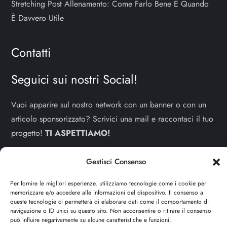
Stretching Post Allenamento: Come Farlo Bene E Quando
È Davvero Utile
Contatti
Seguici sui nostri Social!
Vuoi apparire sul nostro network con un banner o con un
articolo sponsorizzato? Scrivici una mail e raccontaci il tuo
progetto!
TI ASPETTIAMO!
info e contatti:
staff@dojoblog.it
Gestisci Consenso
dojouomo.it è un progetto facente parte del network
Per fornire le migliori esperienze, utilizziamo tecnologie come i cookie per
memorizzare e/o accedere alle informazioni del dispositivo. Il consenso a
dojoblog.it di proprietà della
ReadMore ADV
con sede
queste tecnologie ci permetterà di elaborare dati come il comportamento di
legale in Via delle Sirene 34 - Roma - P.iva:
navigazione o ID unici su questo sito. Non acconsentire o ritirare il consenso
può influire negativamente su alcune caratteristiche e funzioni.
IT13402731007