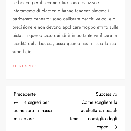
Le bocce per il secondo tiro sono realizzate
interamente di plastica e hanno tendenzialmente il
baricentro centrato: sono calibrate per tiri veloci e di
precisione e non devono applicare troppo attrito sulla
pista. In questo caso quindi è importante verificare la
lucidità della boccia, ossia quanto risulti liscia la sua
superficie.
ALTRI SPORT
N
Articolo
Articol
Precedente
Successivo
precedente
succes
I 4 segreti per
Come scegliere la
a
aumentare la massa
racchetta da beach
muscolare
tennis: il consiglio degli
v
esperti