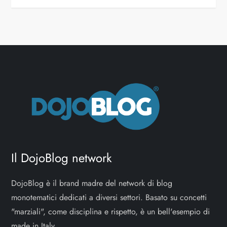
i
g
a
z
i
o
n
Il DojoBlog network
e
DojoBlog è il brand madre del network di blog
a
monotematici dedicati a diversi settori. Basato su concetti
"marziali", come disciplina e rispetto, è un bell'esempio di
r
made in Italy.