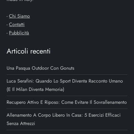
t
-
Chi Siamo
i
-
Contatti
-
Pubblicità
c
Articoli recenti
o
l
Una Pasqua Outdoor Con Gonuts
i
Luca Serafini: Quando Lo Sport Diventa Racconto Umano
(e Il Milan Diventa Memoria)
Recupero Attivo E Riposo: Come Evitare Il Sovrallenamento
Allenamento A Corpo Libero In Casa: 5 Esercizi Efficaci
Senza Attrezzi