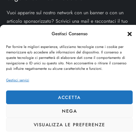
Vuoi apparire sul nostro network con un banner o con un
articolo sponsorizzato? Scrivici una mail e raccontaci il tuo
progetto!
TI ASPETTIAMO!
Gestisci Consenso
info e contatti:
staff@dojoblog.it
Per fornire le migliori esperienze, utilizziamo tecnologie come i cookie per
memorizzare e/o accedere alle informazioni del dispositivo. Il consenso a
queste tecnologie ci permetterà di elaborare dati come il comportamento di
dojouomo.it è un progetto facente parte del network
navigazione o ID unici su questo sito. Non acconsentire o ritirare il consenso
dojoblog.it di proprietà della
ReadMore ADV
con sede
può influire negativamente su alcune caratteristiche e funzioni.
legale in Via delle Sirene 34 - Roma - P.iva:
Gestisci servizi
IT13402731007
ACCETTA
Cerca
CERCA
NEGA
VISUALIZZA LE PREFERENZE