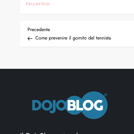
PALLAVOLO
N
Articolo
Precedente
precedente
Come prevenire il gomito del tennista
a
v
i
g
a
z
i