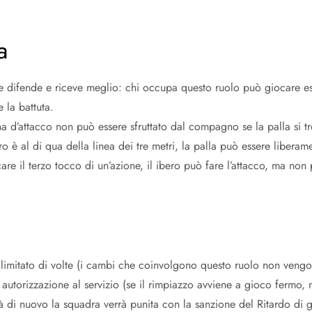
a
che difende e riceve meglio: chi occupa questo ruolo può giocare e
e la battuta.
ona d’attacco non può essere sfruttato dal compagno se la palla si t
ro è al di qua della linea dei tre metri, la palla può essere liberam
are il terzo tocco di un’azione, il ibero può fare l’attacco, ma non p
llimitato di volte (i cambi che coinvolgono questo ruolo non vengo
autorizzazione al servizio (se il rimpiazzo avviene a gioco fermo, ma
di nuovo la squadra verrà punita con la sanzione del Ritardo di g