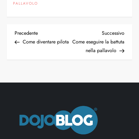
PALLAVOLO
N
Articolo
Articol
Precedente
Successivo
precedente
succes
Come diventare pilota
Come eseguire la battuta
a
nella pallavolo
v
i
g
a
z
i