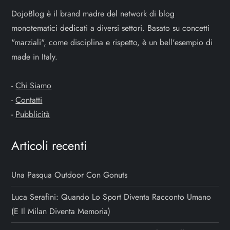
DojoBlog è il brand madre del network di blog
e
monotematici dedicati a diversi settori. Basato su concetti
a
"marziali", come disciplina e rispetto, è un bell'esempio di
made in Italy.
r
-
Chi Siamo
t
-
Contatti
i
-
Pubblicità
c
Articoli recenti
o
Una Pasqua Outdoor Con Gonuts
l
Luca Serafini: Quando Lo Sport Diventa Racconto Umano
i
(e Il Milan Diventa Memoria)