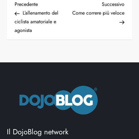
N
Articolo
Articol
Precedente
Successivo
precedente
succes
L’allenamento del
Come correre più veloce
a
ciclista amatoriale e
agonista
v
i
g
a
z
i
o
Il DojoBlog network
n