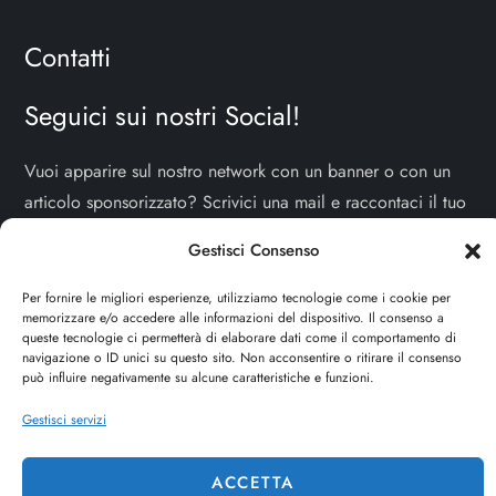
Contatti
Seguici sui nostri Social!
Vuoi apparire sul nostro network con un banner o con un
articolo sponsorizzato? Scrivici una mail e raccontaci il tuo
progetto!
TI ASPETTIAMO!
Gestisci Consenso
info e contatti:
staff@dojoblog.it
Per fornire le migliori esperienze, utilizziamo tecnologie come i cookie per
memorizzare e/o accedere alle informazioni del dispositivo. Il consenso a
dojouomo.it è un progetto facente parte del network
queste tecnologie ci permetterà di elaborare dati come il comportamento di
navigazione o ID unici su questo sito. Non acconsentire o ritirare il consenso
dojoblog.it di proprietà della
ReadMore ADV
con sede
può influire negativamente su alcune caratteristiche e funzioni.
legale in Via delle Sirene 34 - Roma - P.iva:
Gestisci servizi
IT13402731007
ACCETTA
Cerca