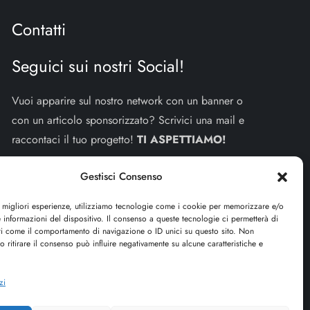
Contatti
Seguici sui nostri Social!
Vuoi apparire sul nostro network con un banner o
con un articolo sponsorizzato? Scrivici una mail e
raccontaci il tuo progetto!
TI ASPETTIAMO!
info e contatti:
staff@dojoblog.it
Gestisci Consenso
dojouomo.it è un progetto facente parte del network
e migliori esperienze, utilizziamo tecnologie come i cookie per memorizzare e/o
 informazioni del dispositivo. Il consenso a queste tecnologie ci permetterà di
dojoblog.it di proprietà della
ReadMore ADV
con
ti come il comportamento di navigazione o ID unici su questo sito. Non
sede legale in Via delle Sirene 34 - Roma - P.iva:
o ritirare il consenso può influire negativamente su alcune caratteristiche e
IT13402731007
zi
Cerca