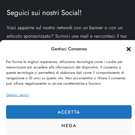
Seguici sui nostri Social!
Vuoi apparire sul nostro network con un banner o con un
articolo sponsorizzato? Scrivici una mail e raccontaci il tuo
progetto!
TI ASPETTIAMO!
Gestisci Consenso
info e contatti:
staff@dojoblog.it
Per fornire le migliori esperienze, utilizziamo tecnologie come i cookie per
memorizzare e/o accedere alle informazioni del dispositivo. Il consenso a
dojouomo.it è un progetto facente parte del network
queste tecnologie ci permetterà di elaborare dati come il comportamento di
navigazione o ID unici su questo sito. Non acconsentire o ritirare il consenso
dojoblog.it di proprietà della
ReadMore ADV
con sede
può influire negativamente su alcune caratteristiche e funzioni.
legale in Via delle Sirene 34 - Roma - P.iva:
Gestisci servizi
IT13402731007
ACCETTA
Cerca
CERCA
NEGA