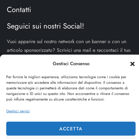
Contatti
Seguici sui nostri Social!
Vuoi apparire sul nostro network con un banner o con un
articolo sponsorizzato? Scrivici una mail e raccontaci il tuo
progetto!
TI ASPETTIAMO!
Gestisci Consenso
info e contatti:
staff@dojoblog.it
Per fornire le migliori esperienze, utilizziamo tecnologie come i cookie per
memorizzare e/o accedere alle informazioni del dispositivo. Il consenso a
dojouomo.it è un progetto facente parte del network
queste tecnologie ci permetterà di elaborare dati come il comportamento di
navigazione o ID unici su questo sito. Non acconsentire o ritirare il consenso
dojoblog.it di proprietà della
ReadMore ADV
con sede
può influire negativamente su alcune caratteristiche e funzioni.
legale in Via delle Sirene 34 - Roma - P.iva:
Gestisci servizi
IT13402731007
ACCETTA
Cerca