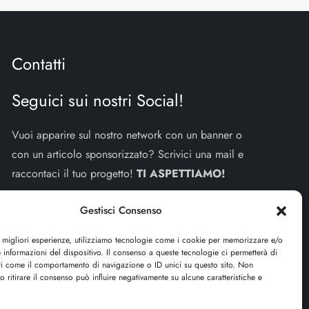
Contatti
Seguici sui nostri Social!
Vuoi apparire sul nostro network con un banner o
con un articolo sponsorizzato? Scrivici una mail e
raccontaci il tuo progetto!
TI ASPETTIAMO!
info e contatti:
staff@dojoblog.it
Gestisci Consenso
dojouomo.it è un progetto facente parte del network
e migliori esperienze, utilizziamo tecnologie come i cookie per memorizzare e/o
 informazioni del dispositivo. Il consenso a queste tecnologie ci permetterà di
dojoblog.it di proprietà della
ReadMore ADV
con
ti come il comportamento di navigazione o ID unici su questo sito. Non
sede legale in Via delle Sirene 34 - Roma - P.iva:
o ritirare il consenso può influire negativamente su alcune caratteristiche e
IT13402731007