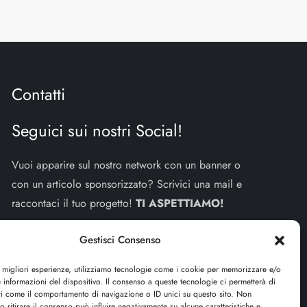
Contatti
Seguici sui nostri Social!
Vuoi apparire sul nostro network con un banner o
con un articolo sponsorizzato? Scrivici una mail e
raccontaci il tuo progetto!
TI ASPETTIAMO!
info e contatti:
staff@dojoblog.it
Gestisci Consenso
dojouomo.it è un progetto facente parte del network
e migliori esperienze, utilizziamo tecnologie come i cookie per memorizzare e/o
 informazioni del dispositivo. Il consenso a queste tecnologie ci permetterà di
dojoblog.it di proprietà della
ReadMore ADV
con
ti come il comportamento di navigazione o ID unici su questo sito. Non
o ritirare il consenso può influire negativamente su alcune caratteristiche e