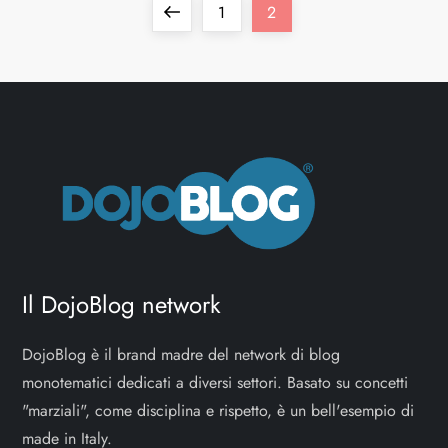
N
Pagina
Pagina
Pagina
1
2
a
precedente
v
i
g
a
z
Il DojoBlog network
i
DojoBlog è il brand madre del network di blog
o
monotematici dedicati a diversi settori. Basato su concetti
"marziali", come disciplina e rispetto, è un bell'esempio di
n
made in Italy.