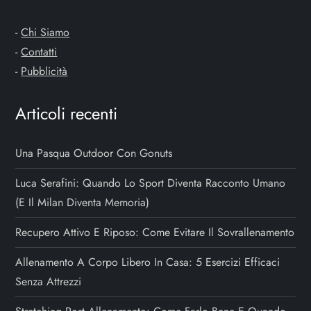
e
-
Chi Siamo
a
-
Contatti
-
Pubblicità
r
Articoli recenti
t
i
Una Pasqua Outdoor Con Gonuts
c
Luca Serafini: Quando Lo Sport Diventa Racconto Umano
(e Il Milan Diventa Memoria)
o
Recupero Attivo E Riposo: Come Evitare Il Sovrallenamento
l
Allenamento A Corpo Libero In Casa: 5 Esercizi Efficaci
i
Senza Attrezzi