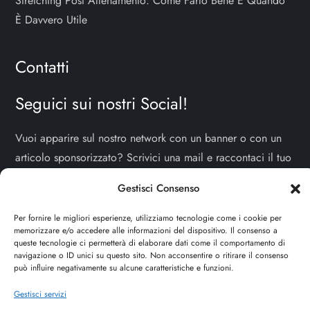
Stretching Post Allenamento: Come Farlo Bene E Quando
È Davvero Utile
Contatti
Seguici sui nostri Social!
Vuoi apparire sul nostro network con un banner o con un
articolo sponsorizzato? Scrivici una mail e raccontaci il tuo
progetto!
TI ASPETTIAMO!
Gestisci Consenso
info e contatti:
staff@dojoblog.it
Per fornire le migliori esperienze, utilizziamo tecnologie come i cookie per
memorizzare e/o accedere alle informazioni del dispositivo. Il consenso a
dojouomo.it è un progetto facente parte del network
queste tecnologie ci permetterà di elaborare dati come il comportamento di
navigazione o ID unici su questo sito. Non acconsentire o ritirare il consenso
dojoblog.it di proprietà della
ReadMore ADV
con sede
può influire negativamente su alcune caratteristiche e funzioni.
legale in Via delle Sirene 34 - Roma - P.iva:
Gestisci servizi
IT13402731007